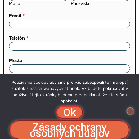
Meno
Priezvisko
Email
*
Telefón
*
Mesto
Používame cookies aby sme pre vás zabezpečili ten najlepší
Súhlasím so spracovaním osobných údajov.
Cookies
zážitok z našich webových stránok. Ak budete pokračovať v
používaní tejto stránky budeme predpokladať, že ste s ňou
Odoslať
spokojní.
Ok
Zásady ochrany
osobných údajov
KAOL Pro, s.r.o.