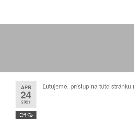
Oddlženie,
…spolu to
zvládneme…
bankrot
Ľutujeme, prístup na túto stránku 
APR
24
2021
Off