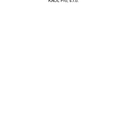
KAOL Pro, s.r.o.