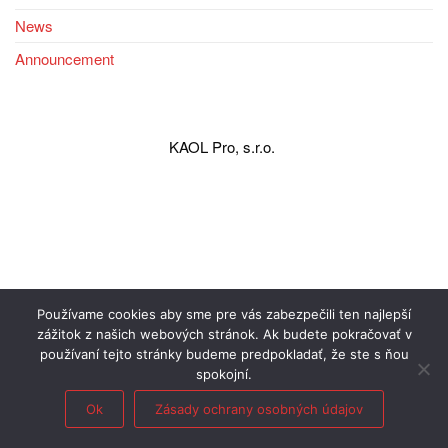
News
Announcement
KAOL Pro, s.r.o.
Používame cookies aby sme pre vás zabezpečili ten najlepší
zážitok z našich webových stránok. Ak budete pokračovať v
používaní tejto stránky budeme predpokladať, že ste s ňou
spokojní.
Ok
Zásady ochrany osobných údajov