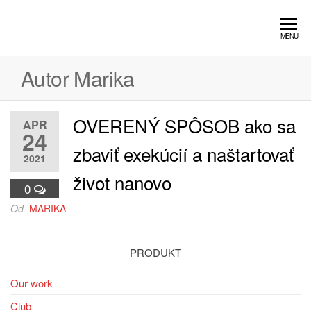
Oddlženie,
…spolu to
MENU
zvládneme…
bankrot
Autor
Marika
OVERENÝ SPÔSOB ako sa
APR
24
zbaviť exekúcií a naštartovať
2021
život nanovo
0
Od
MARIKA
PRODUKT
Our work
Club